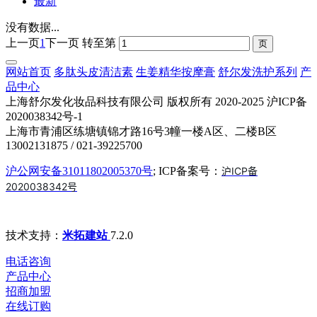
最新
没有数据...
上一页
1
下一页
转至第
网站首页
多肽头皮清洁素
生姜精华按摩膏
舒尔发洗护系列
产
品中心
上海舒尔发化妆品科技有限公司 版权所有 2020-2025 沪ICP备
2020038342号-1
上海市青浦区练塘镇锦才路16号3幢一楼A区、二楼B区
13002131875 / 021-39225700
沪公网安备31011802005370号
; ICP备案号：
沪ICP备
2020038342号
技术支持：
米拓建站
7.2.0
电话咨询
产品中心
招商加盟
在线订购