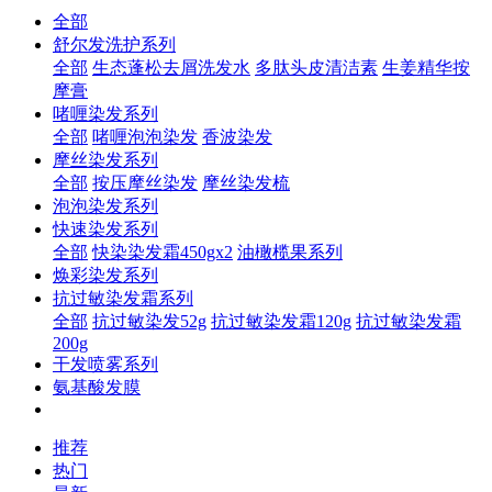
全部
舒尔发洗护系列
全部
生态蓬松去屑洗发水
多肽头皮清洁素
生姜精华按
摩膏
啫喱染发系列
全部
啫喱泡泡染发
香波染发
摩丝染发系列
全部
按压摩丝染发
摩丝染发梳
泡泡染发系列
快速染发系列
全部
快染染发霜450gx2
油橄榄果系列
焕彩染发系列
抗过敏染发霜系列
全部
抗过敏染发52g
抗过敏染发霜120g
抗过敏染发霜
200g
干发喷雾系列
氨基酸发膜
推荐
热门