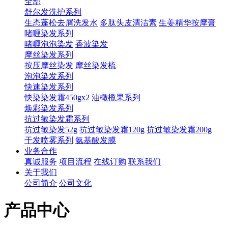
全部
舒尔发洗护系列
生态蓬松去屑洗发水
多肽头皮清洁素
生姜精华按摩膏
啫喱染发系列
啫喱泡泡染发
香波染发
摩丝染发系列
按压摩丝染发
摩丝染发梳
泡泡染发系列
快速染发系列
快染染发霜450gx2
油橄榄果系列
焕彩染发系列
抗过敏染发霜系列
抗过敏染发52g
抗过敏染发霜120g
抗过敏染发霜200g
干发喷雾系列
氨基酸发膜
业务合作
真诚服务
项目流程
在线订购
联系我们
关于我们
公司简介
公司文化
产品中心