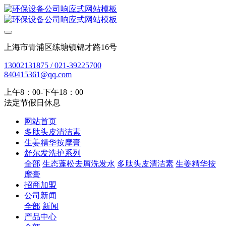
上海市青浦区练塘镇锦才路16号
13002131875 / 021-39225700
840415361@qq.com
上午8：00-下午18：00
法定节假日休息
网站首页
多肽头皮清洁素
生姜精华按摩膏
舒尔发洗护系列
全部
生态蓬松去屑洗发水
多肽头皮清洁素
生姜精华按
摩膏
招商加盟
公司新闻
全部
新闻
产品中心