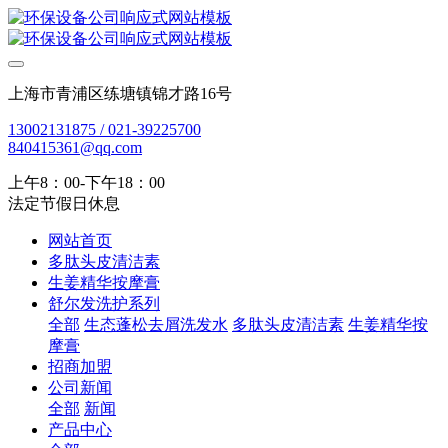
上海市青浦区练塘镇锦才路16号
13002131875 / 021-39225700
840415361@qq.com
上午8：00-下午18：00
法定节假日休息
网站首页
多肽头皮清洁素
生姜精华按摩膏
舒尔发洗护系列
全部
生态蓬松去屑洗发水
多肽头皮清洁素
生姜精华按
摩膏
招商加盟
公司新闻
全部
新闻
产品中心