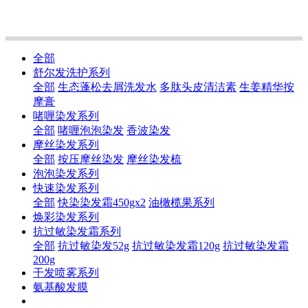
全部
舒尔发洗护系列
全部
生态蓬松去屑洗发水
多肽头皮清洁素
生姜精华按
摩膏
啫喱染发系列
全部
啫喱泡泡染发
香波染发
摩丝染发系列
全部
按压摩丝染发
摩丝染发梳
泡泡染发系列
快速染发系列
全部
快染染发霜450gx2
油橄榄果系列
焕彩染发系列
抗过敏染发霜系列
全部
抗过敏染发52g
抗过敏染发霜120g
抗过敏染发霜
200g
干发喷雾系列
氨基酸发膜