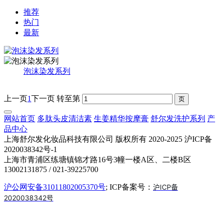
推荐
热门
最新
泡沫染发系列
上一页
1
下一页
转至第
网站首页
多肽头皮清洁素
生姜精华按摩膏
舒尔发洗护系列
产
品中心
上海舒尔发化妆品科技有限公司 版权所有 2020-2025 沪ICP备
2020038342号-1
上海市青浦区练塘镇锦才路16号3幢一楼A区、二楼B区
13002131875 / 021-39225700
沪公网安备31011802005370号
; ICP备案号：
沪ICP备
2020038342号