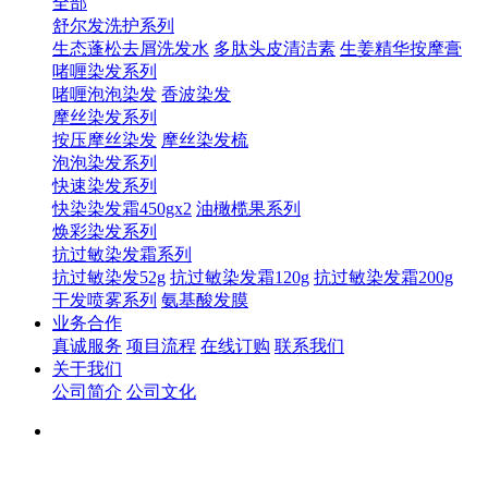
全部
舒尔发洗护系列
生态蓬松去屑洗发水
多肽头皮清洁素
生姜精华按摩膏
啫喱染发系列
啫喱泡泡染发
香波染发
摩丝染发系列
按压摩丝染发
摩丝染发梳
泡泡染发系列
快速染发系列
快染染发霜450gx2
油橄榄果系列
焕彩染发系列
抗过敏染发霜系列
抗过敏染发52g
抗过敏染发霜120g
抗过敏染发霜200g
干发喷雾系列
氨基酸发膜
业务合作
真诚服务
项目流程
在线订购
联系我们
关于我们
公司简介
公司文化