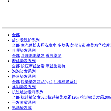
全部
舒尔发洗护系列
全部
生态蓬松去屑洗发水
多肽头皮清洁素
生姜精华按摩
啫喱染发系列
全部
啫喱泡泡染发
香波染发
摩丝染发系列
全部
按压摩丝染发
摩丝染发梳
泡泡染发系列
快速染发系列
全部
快染染发霜450gx2
油橄榄果系列
焕彩染发系列
抗过敏染发霜系列
全部
抗过敏染发52g
抗过敏染发霜120g
抗过敏染发霜200
干发喷雾系列
氨基酸发膜