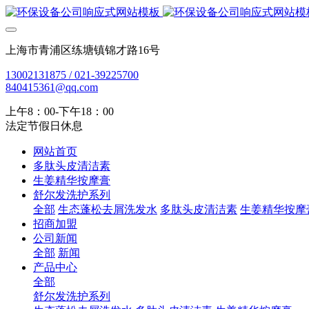
上海市青浦区练塘镇锦才路16号
13002131875 / 021-39225700
840415361@qq.com
上午8：00-下午18：00
法定节假日休息
网站首页
多肽头皮清洁素
生姜精华按摩膏
舒尔发洗护系列
全部
生态蓬松去屑洗发水
多肽头皮清洁素
生姜精华按摩
招商加盟
公司新闻
全部
新闻
产品中心
全部
舒尔发洗护系列