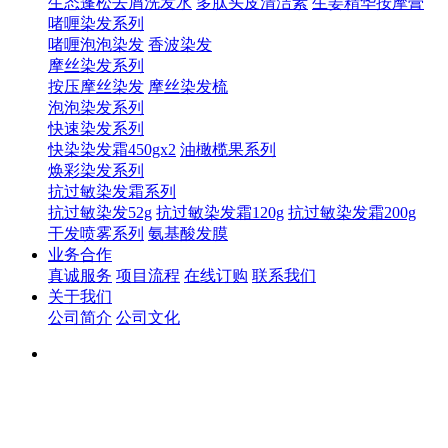
生态蓬松去屑洗发水
多肽头皮清洁素
生姜精华按摩膏
啫喱染发系列
啫喱泡泡染发
香波染发
摩丝染发系列
按压摩丝染发
摩丝染发梳
泡泡染发系列
快速染发系列
快染染发霜450gx2
油橄榄果系列
焕彩染发系列
抗过敏染发霜系列
抗过敏染发52g
抗过敏染发霜120g
抗过敏染发霜200g
干发喷雾系列
氨基酸发膜
业务合作
真诚服务
项目流程
在线订购
联系我们
关于我们
公司简介
公司文化