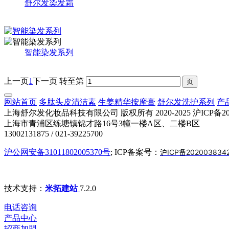
舒尔发染发霜
智能染发系列
上一页
1
下一页
转至第
网站首页
多肽头皮清洁素
生姜精华按摩膏
舒尔发洗护系列
产
上海舒尔发化妆品科技有限公司 版权所有 2020-2025 沪ICP备2020
上海市青浦区练塘镇锦才路16号3幢一楼A区、二楼B区
13002131875 / 021-39225700
沪公网安备31011802005370号
; ICP备案号：
沪ICP备202003834
技术支持：
米拓建站
7.2.0
电话咨询
产品中心
招商加盟